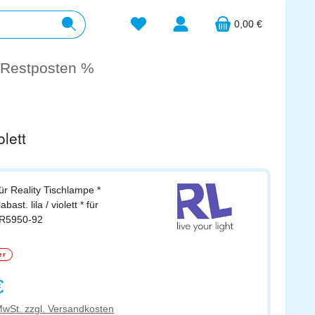
Du hast 0 Produkte auf dem Merkzett
0,00 €
Restposten %
lett
für Reality Tischlampe *
ast. lila / violett * für
 R5950-92
er
s:
€
 MwSt. zzgl. Versandkosten