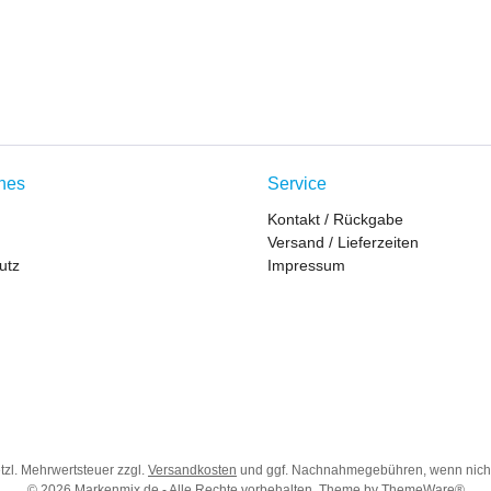
ches
Service
Kontakt / Rückgabe
Versand / Lieferzeiten
utz
Impressum
etzl. Mehrwertsteuer zzgl.
Versandkosten
und ggf. Nachnahmegebühren, wenn nich
© 2026 Markenmix.de - Alle Rechte vorbehalten. Theme by
ThemeWare®