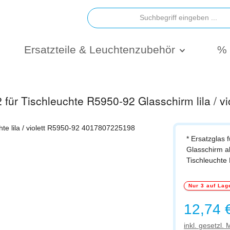
Ersatzteile & Leuchtenzubehör
% 
für Tischleuchte R5950-92 Glasschirm lila / vio
* Ersatzglas 
Glasschirm alab
Tischleuchte
Nur 3 auf Lag
Regulärer Prei
12,74 
inkl. gesetzl.