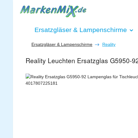
 Hauptinhalt springen
Zur Suche springen
Zur Hauptnavigation springen
Ersatzgläser & Lampenschirme
Ersatzgläser & Lampenschirme
Reality
Reality Leuchten Ersatzglas G5950-92 
Bildergalerie überspringen