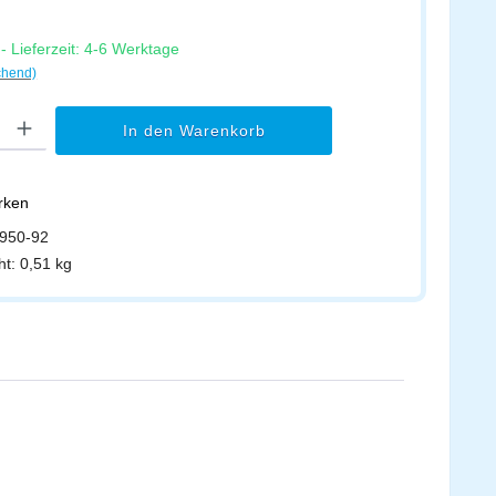
 Lieferzeit: 4-6 Werktage
chend)
l: Gib den gewünschten Wert ein oder benutze die Schaltflächen um di
In den Warenkorb
erken
950-92
ht:
0,51 kg