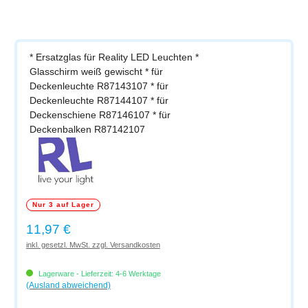
* Ersatzglas für Reality LED Leuchten *
Glasschirm weiß gewischt * für
Deckenleuchte R87143107 * für
Deckenleuchte R87144107 * für
Deckenschiene R87146107 * für
Deckenbalken R87142107
Nur 3 auf Lager
Regulärer Preis:
11,97 €
inkl. gesetzl. MwSt. zzgl. Versandkosten
Lagerware - Lieferzeit: 4-6 Werktage
(Ausland abweichend)
Produkt Anzahl: Gib den gewünschten Wert ein oder benutze die Schaltflächen um di