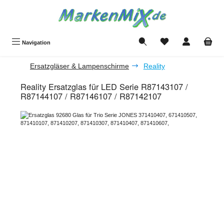
Zum Hauptinhalt springen
Du hast 0 Produkte a
Navigation
Ersatzgläser & Lampenschirme
Reality
Reality Ersatzglas für LED Serie R87143107 /
R87144107 / R87146107 / R87142107
Bildergalerie überspringen