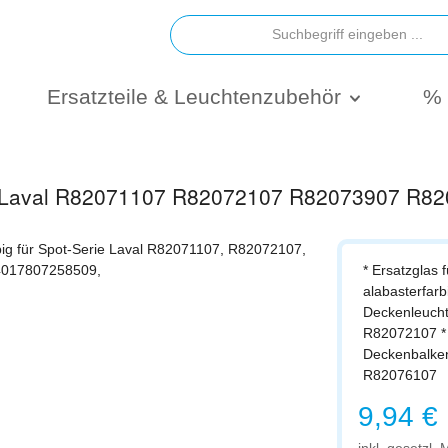
Ersatzteile & Leuchtenzubehör
% 
erie Laval R82071107 R82072107 R82073907 R
* Ersatzglas f
alabasterfarb
Deckenleuch
R82072107 *
Deckenbalke
R82076107
Regulärer Prei
9,94 €