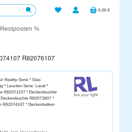
Du hast 0 Produkte auf dem Merkzett
0,00 €
Restposten %
82074107 R82076107
ür Reality-Serie * Glas
ig * Leucten-Serie: Laval *
te R82071107 * Deckenleuchte
 Deckenleuchte R82073907 *
n R82074107 * Deckenbalken
s: