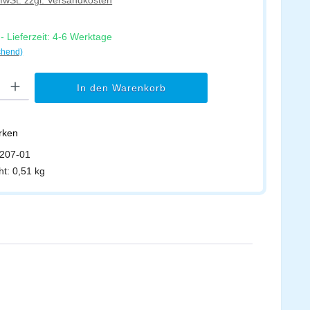
 MwSt. zzgl. Versandkosten
 Lieferzeit: 4-6 Werktage
chend)
l: Gib den gewünschten Wert ein oder benutze die Schaltflächen um di
In den Warenkorb
erken
207-01
ht:
0,51 kg