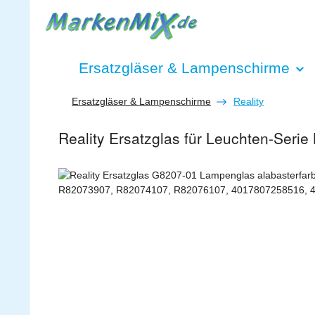
 Hauptinhalt springen
Zur Suche springen
Zur Hauptnavigation springen
Ersatzgläser & Lampenschirme
Ersatzgläser & Lampenschirme
Reality
Reality Ersatzglas für Leuchten-S
Bildergalerie überspringen