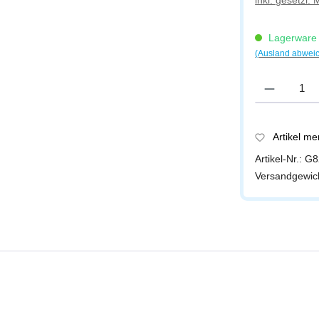
inkl. gesetzl.
Lagerware -
(Ausland abwei
Produkt Anzah
Artikel m
Artikel-Nr.:
G8
Versandgewic