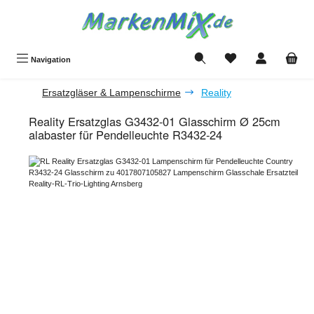
Zum Hauptinhalt springen
Du hast 0 Produkte a
Navigation
Ersatzgläser & Lampenschirme
Reality
Reality Ersatzglas G3432-01 Glasschirm Ø 25cm
alabaster für Pendelleuchte R3432-24
Bildergalerie überspringen