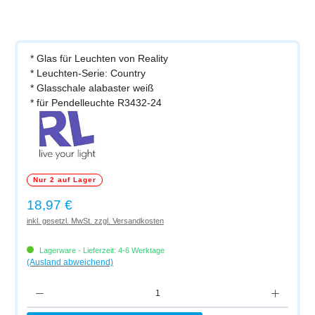
* Glas für Leuchten von Reality
* Leuchten-Serie: Country
* Glasschale alabaster weiß
* für Pendelleuchte R3432-24
Nur 2 auf Lager
Regulärer Preis:
18,97 €
inkl. gesetzl. MwSt. zzgl. Versandkosten
Lagerware - Lieferzeit: 4-6 Werktage
(Ausland abweichend)
Produkt Anzahl: Gib den gewünschten Wert ein oder benutze die Schaltflächen um di