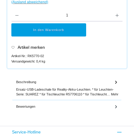
(Ausland abweichend)
Produkt Anzahl: Gib den gewünschten Wert ein oder benutze die Schaltflächen um di
In den Warenkorb
Artikel merken
Artikel-Nr.:
RK5770-02
Versandgewicht:
0,4 kg
Beschreibung
Ersatz-USB-Ladeschale für Reality-Akku-Leuchten. * für Leuchten-
Serie: SUAREZ * für Tischleuchte R57706110 * für Tischleucht…
Mehr
Bewertungen
Service-Hotline