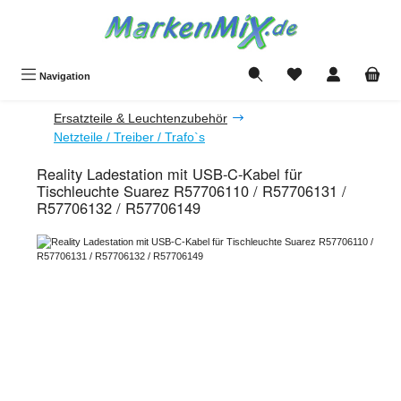
Zum Hauptinhalt springen
Du hast 0 Produkte a
Navigation
Ersatzteile & Leuchtenzubehör
Netzteile / Treiber / Trafo`s
Reality Ladestation mit USB-C-Kabel für
Tischleuchte Suarez R57706110 / R57706131 /
R57706132 / R57706149
Bildergalerie überspringen