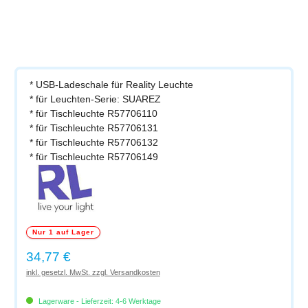
* USB-Ladeschale für Reality Leuchte
* für Leuchten-Serie: SUAREZ
* für Tischleuchte R57706110
* für Tischleuchte R57706131
* für Tischleuchte R57706132
* für Tischleuchte R57706149
Nur 1 auf Lager
Regulärer Preis:
34,77 €
inkl. gesetzl. MwSt. zzgl. Versandkosten
Lagerware - Lieferzeit: 4-6 Werktage