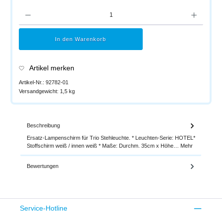
Produkt Anzahl: Gib den gewünschten Wert ein oder benutze die Schaltflächen um di
In den Warenkorb
Artikel merken
Artikel-Nr.:
92782-01
Versandgewicht:
1,5 kg
Beschreibung
Ersatz-Lampenschirm für Trio Stehleuchte. * Leuchten-Serie: HOTEL*
Stoffschirm weiß / innen weiß * Maße: Durchm. 35cm x Höhe…
Mehr
Bewertungen
Service-Hotline