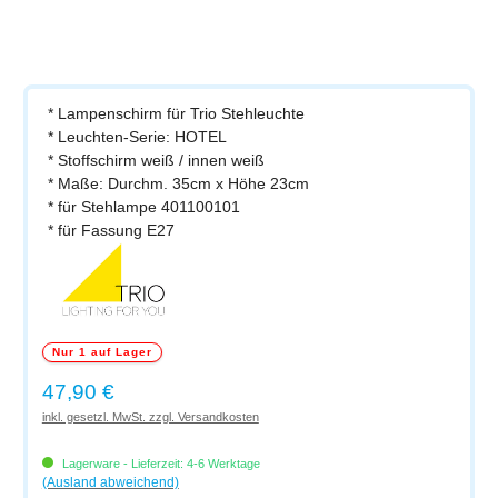
* Lampenschirm für Trio Stehleuchte
* Leuchten-Serie: HOTEL
* Stoffschirm weiß / innen weiß
* Maße: Durchm. 35cm x Höhe 23cm
* für Stehlampe 401100101
* für Fassung E27
Nur 1 auf Lager
Regulärer Preis:
47,90 €
inkl. gesetzl. MwSt. zzgl. Versandkosten
Lagerware - Lieferzeit: 4-6 Werktage
(Ausland abweichend)