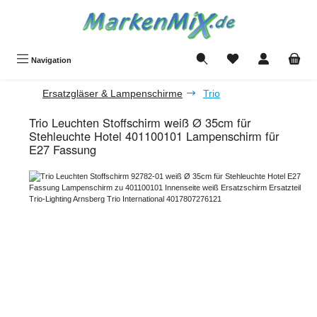
Zum Hauptinhalt springen
Du hast 0 Produkte a
Navigation
Ersatzgläser & Lampenschirme
Trio
Trio Leuchten Stoffschirm weiß Ø 35cm für
Stehleuchte Hotel 401100101 Lampenschirm für
E27 Fassung
Bildergalerie überspringen